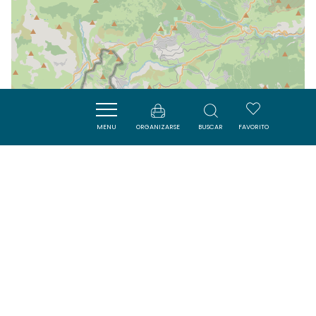
MENU
ORGANIZARSE
BUSCAR
FAVORITO
| Map data ©
Leaflet
OpenStreetMap contributors
Cerca
ACTIVITÉS