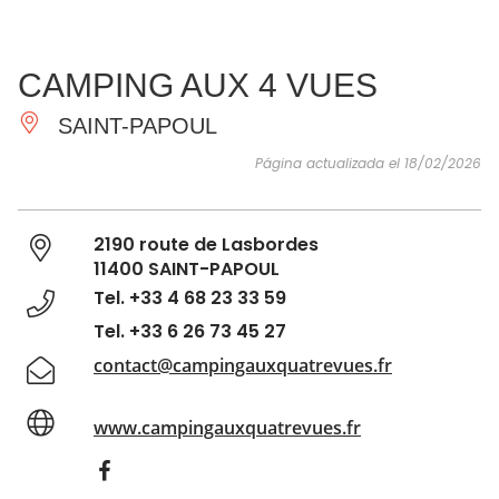
VER Y
IMPRESCINDIBLES
INSPIRACIONES
AGE
CAMPING AUX 4 VUES
HACER
SAINT-PAPOUL
Página actualizada el 18/02/2026
2190 route de Lasbordes
11400 SAINT-PAPOUL
Tel. +33 4 68 23 33 59
Tel. +33 6 26 73 45 27
contact@campingauxquatrevues.fr
www.campingauxquatrevues.fr