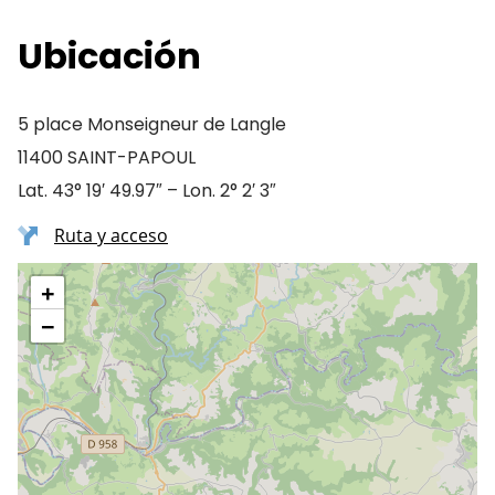
Ubicación
5 place Monseigneur de Langle
11400 SAINT-PAPOUL
Lat. 43° 19′ 49.97″ – Lon. 2° 2′ 3″
Ruta y acceso
+
−