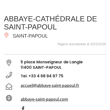
VER Y
IMPRESCINDIBLES
INSPIRACIONES
AGE
ABBAYE-CATHÉDRALE DE
HACER
SAINT-PAPOUL
SAINT-PAPOUL
Página actualizada el 3/03/2026
5 place Monseigneur de Langle
11400 SAINT-PAPOUL
Tel. +33 4 68 94 97 75
accueil@abbaye-saint-papoul.fr
abbaye-saint-papoul.com