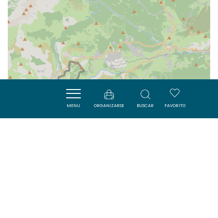
MENU
ORGANIZARSE
BUSCAR
FAVORITO
| Map data ©
Leaflet
OpenStreetMap contributors
Cerca
SAVOURER