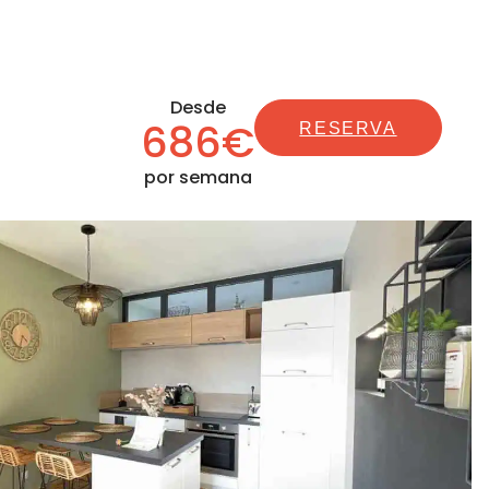
Desde
686€
RESERVA
por semana