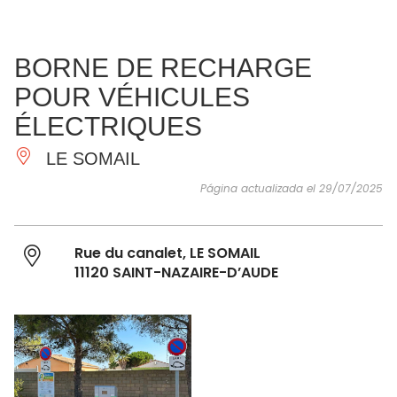
VER Y
IMPRESCINDIBLES
INSPIRACIONES
AGE
BORNE DE RECHARGE
HACER
POUR VÉHICULES
ÉLECTRIQUES
LE SOMAIL
Página actualizada el 29/07/2025
Rue du canalet, LE SOMAIL
11120 SAINT-NAZAIRE-D’AUDE