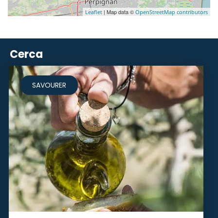
| Map data ©
Leaflet
OpenStreetMap contributors
Cerca
SAVOURER