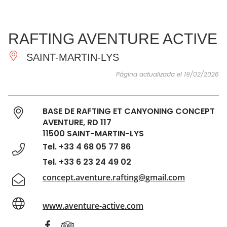
VER Y
IMPRESCINDIBLES
INSPIRACIONES
AGE
RAFTING AVENTURE ACTIVE
HACER
SAINT-MARTIN-LYS
Página actualizada el 19/02/2026
BASE DE RAFTING ET CANYONING CONCEPT
AVENTURE, RD 117
11500 SAINT-MARTIN-LYS
Tel. +33 4 68 05 77 86
Tel. +33 6 23 24 49 02
concept.aventure.rafting@gmail.com
www.aventure-active.com