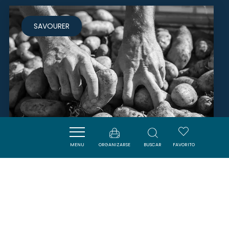
SAVOURER
MENU
ORGANIZARSE
BUSCAR
FAVORITO
MONSIEUR GÉRARD BELLUS
COUDONS