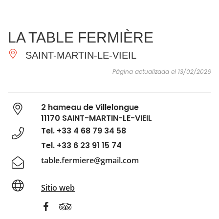
VER Y
IMPRESCINDIBLES
INSPIRACIONES
AGE
LA TABLE FERMIÈRE
HACER
SAINT-MARTIN-LE-VIEIL
Página actualizada el 13/02/2026
2 hameau de Villelongue
11170 SAINT-MARTIN-LE-VIEIL
Tel. +33 4 68 79 34 58
Tel. +33 6 23 91 15 74
table.fermiere@gmail.com
Sitio web