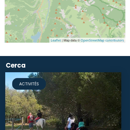
| Map data ©
Leaflet
OpenStreetMap contributors
Cerca
ACTIVITÉS