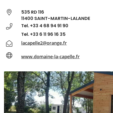
535 RD 116
11400 SAINT-MARTIN-LALANDE
Tel. +33 4 68 94 91 90
Tel. +33 6 11 96 16 35
lacapelle2@orange.fr
www.domaine-la-capelle.fr