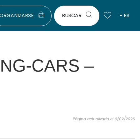
ORGANIZARSE
BUSCAR
ES
ING-CARS –
Página actualizada el 9/02/2026