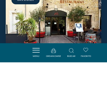
MENU
ORGANIZARSE
BUSCAR
FAVORITO
L'Ô A LA BOUCHE
GINESTAS