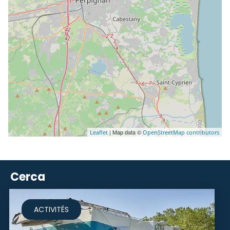
| Map data ©
Leaflet
OpenStreetMap contributors
Cerca
ACTIVITÉS