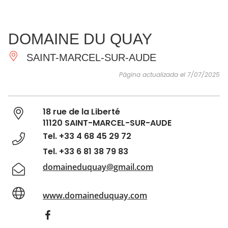
VER Y
IMPRESCINDIBLES
INSPIRACIONES
AGE
DOMAINE DU QUAY
HACER
SAINT-MARCEL-SUR-AUDE
Página actualizada el 7/07/2025
18 rue de la Liberté
11120 SAINT-MARCEL-SUR-AUDE
Tel. +33 4 68 45 29 72
Tel. +33 6 81 38 79 83
domaineduquay@gmail.com
www.domaineduquay.com