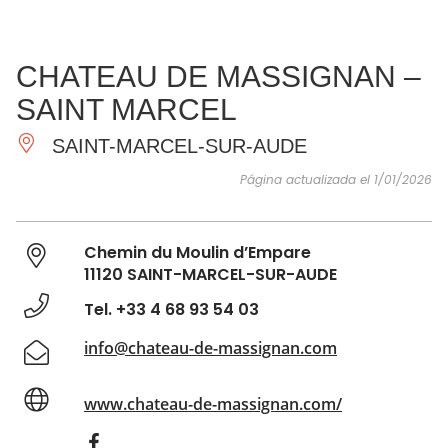
VER Y
IMPRESCINDIBLES
INSPIRACIONES
AGE
CHATEAU DE MASSIGNAN –
HACER
SAINT MARCEL
SAINT-MARCEL-SUR-AUDE
Página actualizada el 1/01/2026
Chemin du Moulin d’Empare
11120 SAINT-MARCEL-SUR-AUDE
Tel. +33 4 68 93 54 03
info@chateau-de-massignan.com
www.chateau-de-massignan.com/