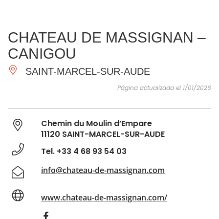
VER Y
IMPRESCINDIBLES
INSPIRACIONES
AGE
CHATEAU DE MASSIGNAN –
HACER
CANIGOU
SAINT-MARCEL-SUR-AUDE
Página actualizada el 1/01/2026
Chemin du Moulin d’Empare
11120 SAINT-MARCEL-SUR-AUDE
Tel. +33 4 68 93 54 03
info@chateau-de-massignan.com
www.chateau-de-massignan.com/