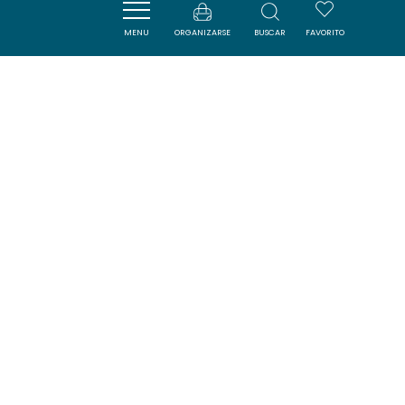
MENU
ORGANIZARSE
BUSCAR
FAVORITO
LA MAISON DU RIRE
COUSTOUGE
SAVOURER