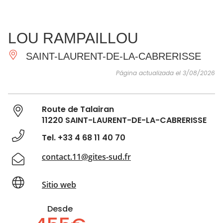
VER Y
IMPRESCINDIBLES
INSPIRACIONES
AGE
LOU RAMPAILLOU
HACER
SAINT-LAURENT-DE-LA-CABRERISSE
Página actualizada el 3/08/2026
Route de Talairan
11220 SAINT-LAURENT-DE-LA-CABRERISSE
Tel. +33 4 68 11 40 70
contact.11@gites-sud.fr
Sitio web
Desde