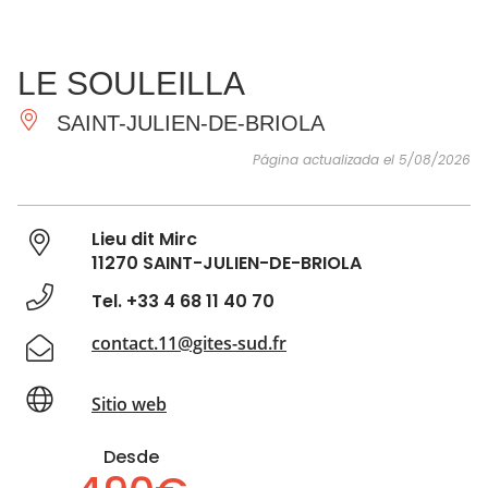
VER Y
IMPRESCINDIBLES
INSPIRACIONES
AGE
LE SOULEILLA
HACER
SAINT-JULIEN-DE-BRIOLA
Página actualizada el 5/08/2026
Lieu dit Mirc
11270 SAINT-JULIEN-DE-BRIOLA
Tel. +33 4 68 11 40 70
contact.11@gites-sud.fr
Sitio web
Desde