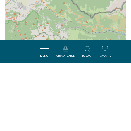
MENU
ORGANIZARSE
BUSCAR
FAVORITO
| Map data ©
Leaflet
OpenStreetMap contributors
Cerca
VISITES