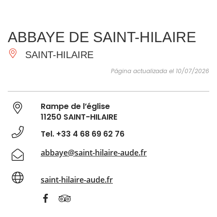
VER Y
IMPRESCINDIBLES
INSPIRACIONES
AGE
ABBAYE DE SAINT-HILAIRE
HACER
SAINT-HILAIRE
Página actualizada el 10/07/2026
Rampe de l’église
11250 SAINT-HILAIRE
Tel. +33 4 68 69 62 76
abbaye@saint-hilaire-aude.fr
saint-hilaire-aude.fr