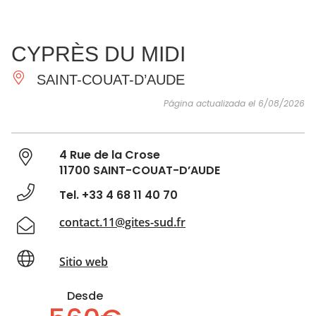
VER Y
IMPRESCINDIBLES
INSPIRACIONES
AGE
CYPRÈS DU MIDI
HACER
SAINT-COUAT-D’AUDE
Página actualizada el 6/08/2026
4 Rue de la Crose
11700 SAINT-COUAT-D’AUDE
Tel. +33 4 68 11 40 70
contact.11@gites-sud.fr
Sitio web
Desde