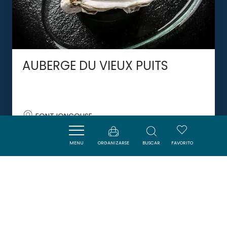
AUBERGE DU VIEUX PUITS
FONTJONCOUSE
MENU
ORGANIZARSE
BUSCAR
FAVORITO
DORMIR