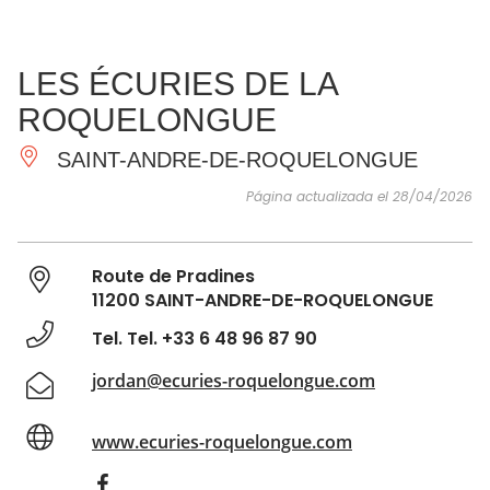
VER Y
IMPRESCINDIBLES
INSPIRACIONES
AGE
LES ÉCURIES DE LA
HACER
ROQUELONGUE
SAINT-ANDRE-DE-ROQUELONGUE
Página actualizada el 28/04/2026
Route de Pradines
11200 SAINT-ANDRE-DE-ROQUELONGUE
Tel. Tel. +33 6 48 96 87 90
jordan@ecuries-roquelongue.com
www.ecuries-roquelongue.com