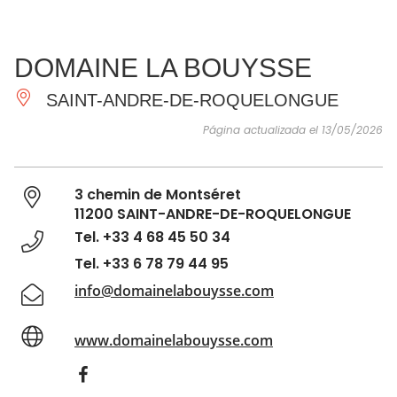
VER Y
IMPRESCINDIBLES
INSPIRACIONES
AGE
DOMAINE LA BOUYSSE
HACER
SAINT-ANDRE-DE-ROQUELONGUE
Página actualizada el 13/05/2026
3 chemin de Montséret
11200 SAINT-ANDRE-DE-ROQUELONGUE
Tel. +33 4 68 45 50 34
Tel. +33 6 78 79 44 95
info@domainelabouysse.com
www.domainelabouysse.com