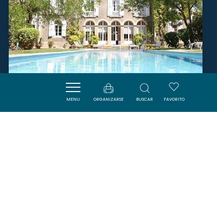
MENU
ORGANIZARSE
BUSCAR
FAVORITO
ATELIER COCKTAIL - CHÂTEAU
GUILHEM
MALVIES
SAVOURER