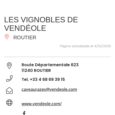
VER Y
IMPRESCINDIBLES
INSPIRACIONES
AGE
LES VIGNOBLES DE
HACER
VENDÉOLE
ROUTIER
Página actualizada el 4/02/2026
Route Départementale 623
11240 ROUTIER
Tel. +33 4 68 69 39 15
caveaurazes@vendeole.com
www.vendeole.com/