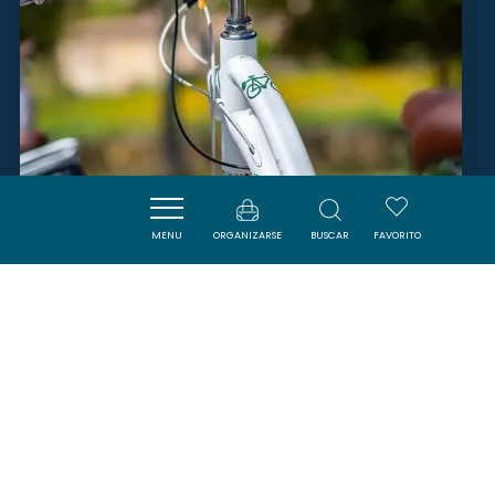
MENU
ORGANIZARSE
BUSCAR
FAVORITO
VÉL'AUDE
MALRAS
SAVOURER