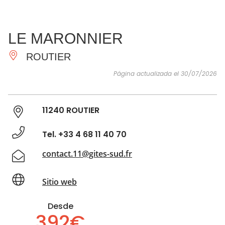
VER Y
IMPRESCINDIBLES
INSPIRACIONES
AGE
LE MARONNIER
HACER
ROUTIER
Página actualizada el 30/07/2026
11240 ROUTIER
Tel. +33 4 68 11 40 70
contact.11@gites-sud.fr
Sitio web
Desde
392€