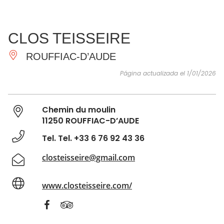
VER Y
IMPRESCINDIBLES
INSPIRACIONES
AGE
CLOS TEISSEIRE
HACER
ROUFFIAC-D’AUDE
Página actualizada el 1/01/2026
Chemin du moulin
11250 ROUFFIAC-D’AUDE
Tel. Tel. +33 6 76 92 43 36
closteisseire@gmail.com
www.closteisseire.com/