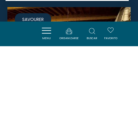
SAVOURER
MENU
ORGANIZARSE
BUSCAR
FAVORITO
AUBERGE DU CHÂTEAU