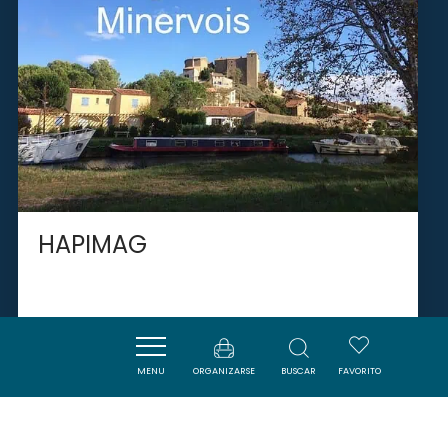
HAPIMAG
ARGENS-MINERVOIS
MENU
ORGANIZARSE
BUSCAR
FAVORITO
SAVOURER