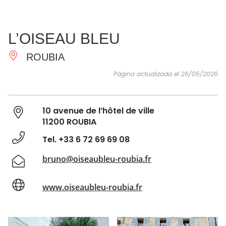
VER Y
IMPRESCINDIBLES
INSPIRACIONES
AGE
L’OISEAU BLEU
HACER
ROUBIA
Página actualizada el 26/05/2026
10 avenue de l’hôtel de ville
11200 ROUBIA
Tel. +33 6 72 69 69 08
bruno@oiseaubleu-roubia.fr
www.oiseaubleu-roubia.fr