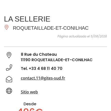
VER Y
IMPRESCINDIBLES
INSPIRACIONES
AGE
LA SELLERIE
HACER
ROQUETAILLADE-ET-CONILHAC
Página actualizada el 5/08/2026
8 Rue du Chateau
11190 ROQUETAILLADE-ET-CONILHAC
Tel. +33 4 68 11 40 70
contact.11@gites-sud.fr
Sitio web
Desde