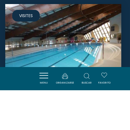
VISITES
MENU
ORGANIZARSE
BUSCAR
FAVORITO
PISCINE MUNICIPALE
SIGEAN