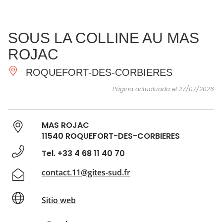
VER Y
IMPRESCINDIBLES
INSPIRACIONES
AGE
SOUS LA COLLINE AU MAS
HACER
ROJAC
ROQUEFORT-DES-CORBIERES
Página actualizada el 27/07/2026
MAS ROJAC
11540 ROQUEFORT-DES-CORBIERES
Tel. +33 4 68 11 40 70
contact.11@gites-sud.fr
Sitio web