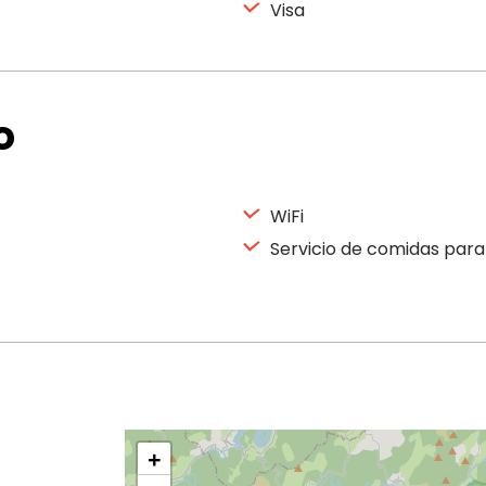
Visa
o
WiFi
Servicio de comidas par
+