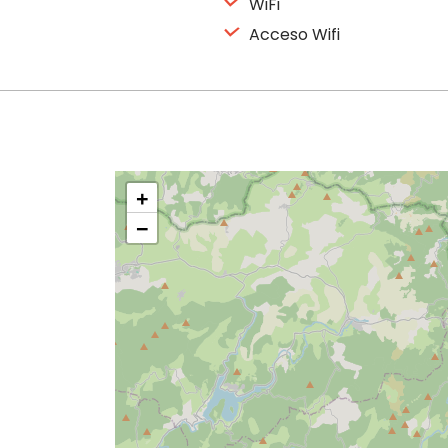
WiFi
Acceso Wifi
+
−