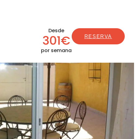
Desde
301€
RESERVA
por semana