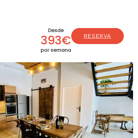
Desde
393€
RESERVA
por semana