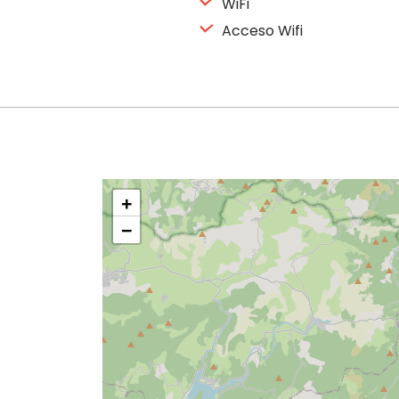
WiFi
Acceso Wifi
+
−