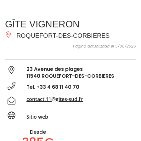
VER Y
IMPRESCINDIBLES
INSPIRACIONES
AGE
GÎTE VIGNERON
HACER
ROQUEFORT-DES-CORBIERES
Página actualizada el 5/08/2026
23 Avenue des plages
11540 ROQUEFORT-DES-CORBIERES
Tel. +33 4 68 11 40 70
contact.11@gites-sud.fr
Sitio web
Desde