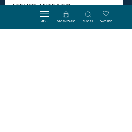
ATELIER ANTE NEO
MENU
ORGANIZARSE
BUSCAR
FAVORITO
SIGEAN
SAVOURER