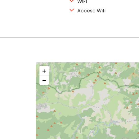
WiFi
Acceso Wifi
+
−