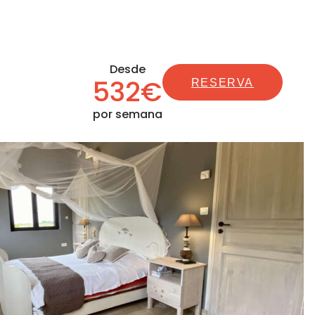
Desde
532€
RESERVA
por semana