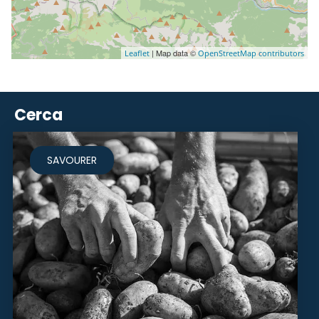
| Map data ©
Leaflet
OpenStreetMap contributors
Cerca
SAVOURER