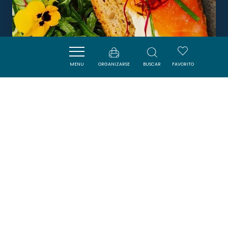
MENU
ORGANIZARSE
BUSCAR
FAVORITO
CHAMBRES D'HÔTES Ô
RENDEZ-VOUS
ROQUEFEUIL
Boletín
Suscríbase al boletín de ADT de l’Aude para
recibir nuestras sugerencias de vacaciones,