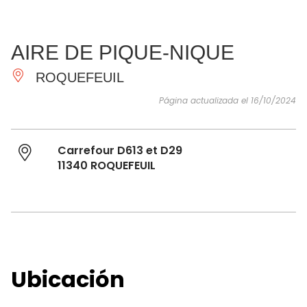
VER Y
IMPRESCINDIBLES
INSPIRACIONES
AGE
AIRE DE PIQUE-NIQUE
HACER
ROQUEFEUIL
Página actualizada el 16/10/2024
Carrefour D613 et D29
11340 ROQUEFEUIL
Ubicación