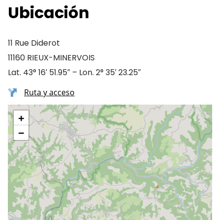
Ubicación
11 Rue Diderot
11160 RIEUX-MINERVOIS
Lat. 43° 16′ 51.95″ – Lon. 2° 35′ 23.25″
Ruta y acceso
+
−