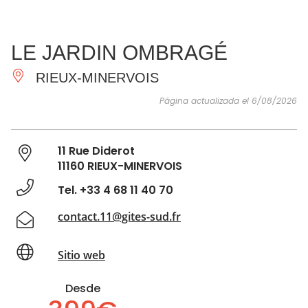
VER Y
IMPRESCINDIBLES
INSPIRACIONES
AGE
LE JARDIN OMBRAGÉ
HACER
RIEUX-MINERVOIS
Página actualizada el 6/08/2026
11 Rue Diderot
11160 RIEUX-MINERVOIS
Tel. +33 4 68 11 40 70
contact.11@gites-sud.fr
Sitio web
Desde