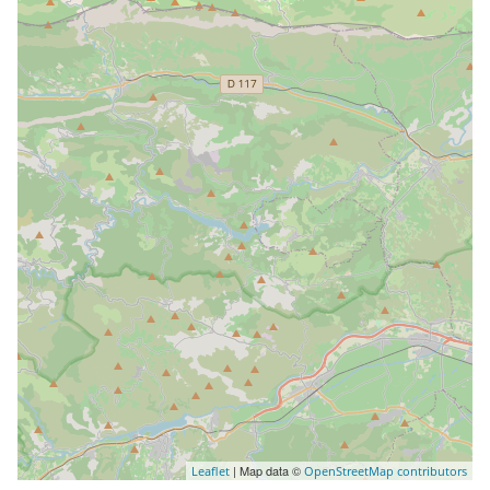
| Map data ©
Leaflet
OpenStreetMap contributors