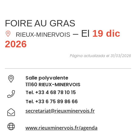
VER Y
IMPRESCINDIBLES
INSPIRACIONES
AGE
FOIRE AU GRAS
HACER
– El
19 dic
RIEUX-MINERVOIS
2026
Página actualizada el 31/03/2026
Salle polyvalente
11160 RIEUX-MINERVOIS
Tel. +33 4 68 78 10 15
Tel. +33 6 75 89 86 66
secretariat@rieuxminervois.fr
www.rieuxminervois.fr/agenda