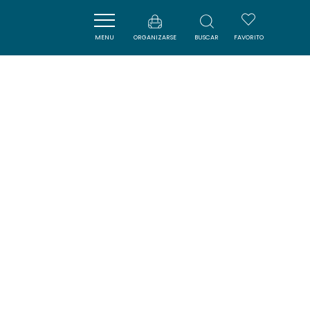
LE SPOT
MENU
ORGANIZARSE
BUSCAR
FAVORITO
LA REDORTE
DORMIR