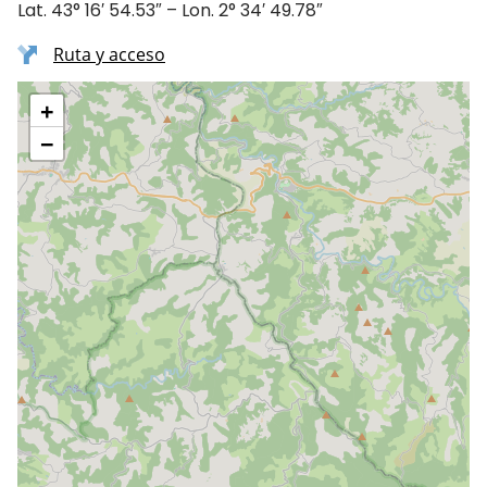
Lat. 43° 16′ 54.53″ – Lon. 2° 34′ 49.78″
Ruta y acceso
+
−