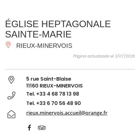
VER Y
IMPRESCINDIBLES
INSPIRACIONES
AGE
ÉGLISE HEPTAGONALE
HACER
SAINTE-MARIE
RIEUX-MINERVOIS
Página actualizada el 3/07/2026
5 rue Saint-Blaise
11160 RIEUX-MINERVOIS
Tel. +33 4 68 78 13 98
Tel. +33 6 70 56 48 90
rieux.minervois.accueil@orange.fr