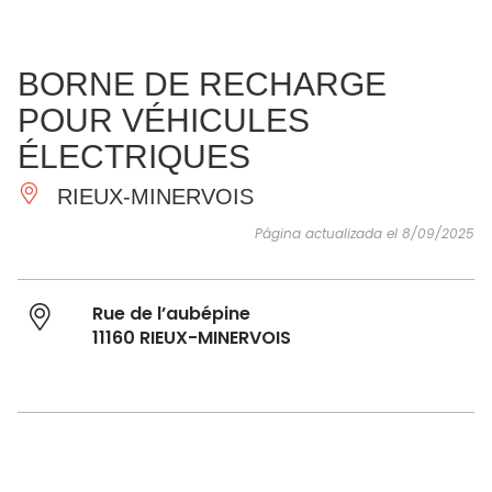
VER Y
IMPRESCINDIBLES
INSPIRACIONES
AGE
BORNE DE RECHARGE
HACER
POUR VÉHICULES
ÉLECTRIQUES
RIEUX-MINERVOIS
Página actualizada el 8/09/2025
Rue de l’aubépine
11160 RIEUX-MINERVOIS