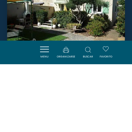
MENU
ORGANIZARSE
BUSCAR
FAVORITO
LE JARDIN OMBRAGÉ
RIEUX-MINERVOIS