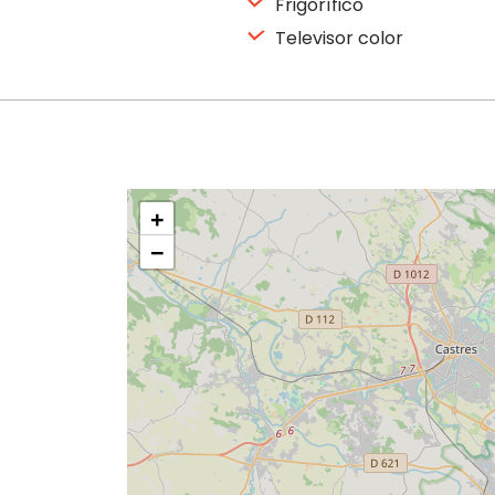
Frigorífico
Televisor color
+
−