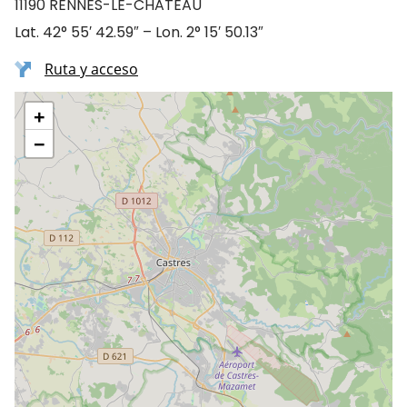
11190 RENNES-LE-CHATEAU
Lat. 42° 55′ 42.59″ – Lon. 2° 15′ 50.13″
Ruta y acceso
+
−