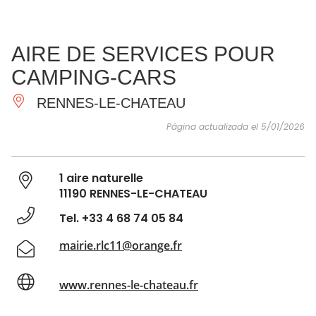
VER Y
IMPRESCINDIBLES
INSPIRACIONES
AGE
AIRE DE SERVICES POUR
HACER
CAMPING-CARS
RENNES-LE-CHATEAU
Página actualizada el 5/01/2026
1 aire naturelle
11190 RENNES-LE-CHATEAU
Tel. +33 4 68 74 05 84
mairie.rlc11@orange.fr
www.rennes-le-chateau.fr