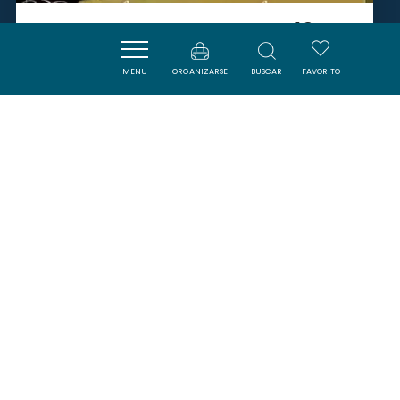
CRYPTEX AVENTURE « LES 13
ORS DU CURÉ »
MENU
ORGANIZARSE
BUSCAR
FAVORITO
COUSTAUSSA
SAVOURER