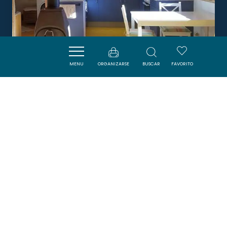
MENU
ORGANIZARSE
BUSCAR
FAVORITO
LA FOLIE DES FAOURES
QUIRBAJOU
Boletín
Suscríbase al boletín de ADT de l’Aude para
recibir nuestras sugerencias de vacaciones,