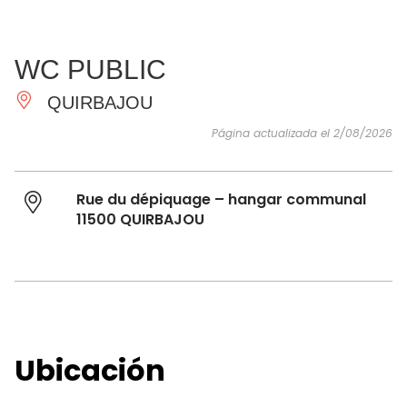
VER Y
IMPRESCINDIBLES
INSPIRACIONES
AGE
WC PUBLIC
HACER
QUIRBAJOU
Página actualizada el 2/08/2026
Rue du dépiquage – hangar communal
11500 QUIRBAJOU
Ubicación