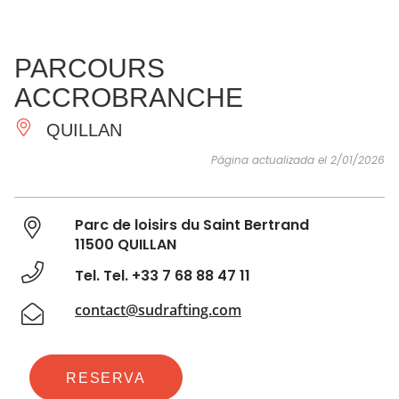
VER Y
IMPRESCINDIBLES
INSPIRACIONES
AGE
PARCOURS
HACER
ACCROBRANCHE
QUILLAN
Página actualizada el 2/01/2026
Parc de loisirs du Saint Bertrand
11500 QUILLAN
Tel. Tel. +33 7 68 88 47 11
contact@sudrafting.com
RESERVA