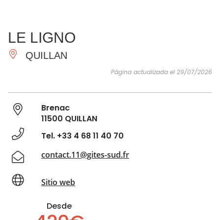
VER Y
IMPRESCINDIBLES
INSPIRACIONES
AGE
LE LIGNO
HACER
QUILLAN
Página actualizada el 29/07/2026
Brenac
11500 QUILLAN
Tel. +33 4 68 11 40 70
contact.11@gites-sud.fr
Sitio web
Desde