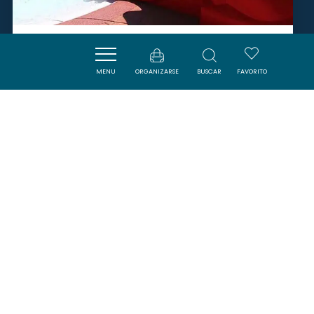
PISCINE MUNICIPALE
MENU
ORGANIZARSE
BUSCAR
FAVORITO
QUILLAN
SAVOURER