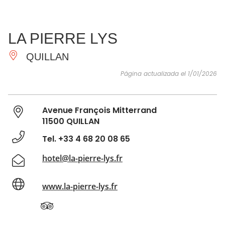
VER Y
IMPRESCINDIBLES
INSPIRACIONES
AGE
LA PIERRE LYS
HACER
QUILLAN
Página actualizada el 1/01/2026
Avenue François Mitterrand
11500 QUILLAN
Tel. +33 4 68 20 08 65
hotel@la-pierre-lys.fr
www.la-pierre-lys.fr