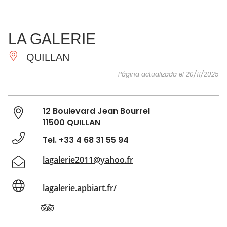
VER Y
IMPRESCINDIBLES
INSPIRACIONES
AGE
LA GALERIE
HACER
QUILLAN
Página actualizada el 20/11/2025
12 Boulevard Jean Bourrel
11500 QUILLAN
Tel. +33 4 68 31 55 94
lagalerie2011@yahoo.fr
lagalerie.apbiart.fr/