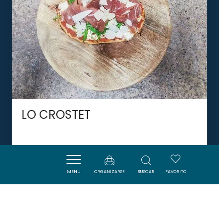
LO CROSTET
QUILLAN
MENU
ORGANIZARSE
BUSCAR
FAVORITO
DORMIR