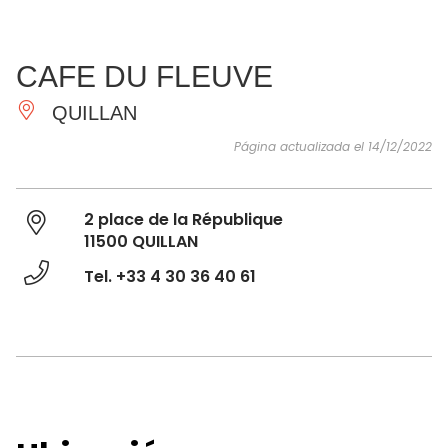
VER Y
IMPRESCINDIBLES
INSPIRACIONES
AGE
CAFE DU FLEUVE
HACER
QUILLAN
Página actualizada el 14/12/2022
2 place de la République
11500 QUILLAN
Tel. +33 4 30 36 40 61