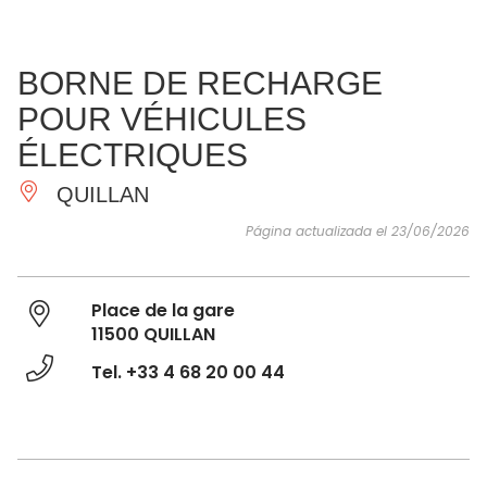
VER Y
IMPRESCINDIBLES
INSPIRACIONES
AGE
BORNE DE RECHARGE
HACER
POUR VÉHICULES
ÉLECTRIQUES
QUILLAN
Página actualizada el 23/06/2026
Place de la gare
11500 QUILLAN
Tel. +33 4 68 20 00 44