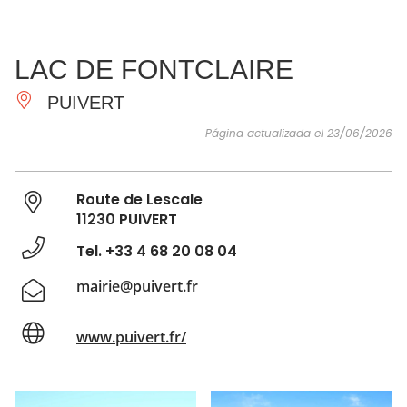
VER Y
IMPRESCINDIBLES
INSPIRACIONES
AGE
LAC DE FONTCLAIRE
HACER
PUIVERT
Página actualizada el 23/06/2026
Route de Lescale
11230 PUIVERT
Tel. +33 4 68 20 08 04
mairie@puivert.fr
www.puivert.fr/