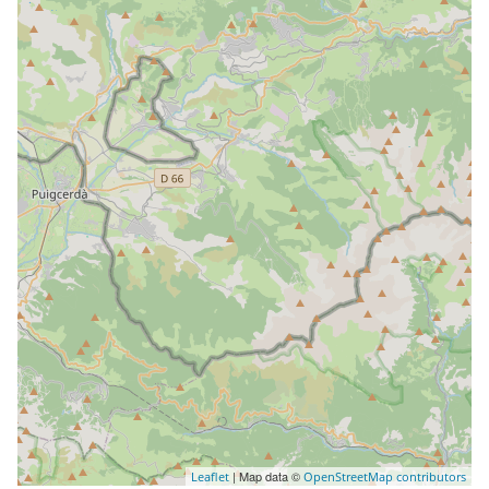
| Map data ©
Leaflet
OpenStreetMap contributors