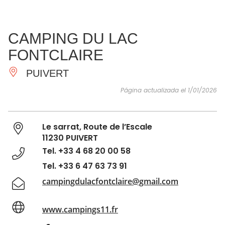
VER Y
IMPRESCINDIBLES
INSPIRACIONES
AGE
CAMPING DU LAC
HACER
FONTCLAIRE
PUIVERT
Página actualizada el 1/01/2026
Le sarrat, Route de l’Escale
11230 PUIVERT
Tel. +33 4 68 20 00 58
Tel. +33 6 47 63 73 91
campingdulacfontclaire@gmail.com
www.campings11.fr