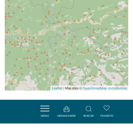
| Map data ©
Leaflet
OpenStreetMap contributors
Cerca
MENU
ORGANIZARSE
BUSCAR
FAVORITO
VISITES