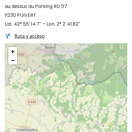
au dessus du Parking RD 117
11230 PUIVERT
Lat. 42° 55′ 14.7″ – Lon. 2° 2′ 41.82″
Ruta y acceso
+
−