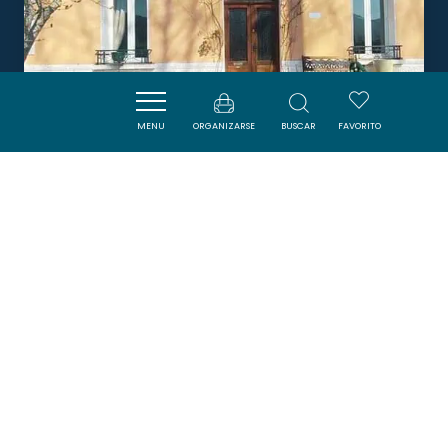
MENU
ORGANIZARSE
BUSCAR
FAVORITO
AU PETIT VERGER
PUIVERT
Boletín
Suscríbase al boletín de ADT de l’Aude para
recibir nuestras sugerencias de vacaciones,