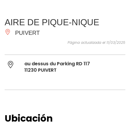
VER Y
IMPRESCINDIBLES
INSPIRACIONES
AGE
AIRE DE PIQUE-NIQUE
HACER
PUIVERT
Página actualizada el 11/03/2025
au dessus du Parking RD 117
11230 PUIVERT
Ubicación