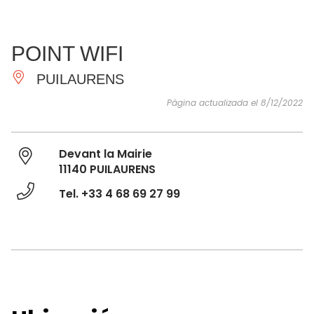
VER Y
IMPRESCINDIBLES
INSPIRACIONES
AGE
POINT WIFI
HACER
PUILAURENS
Página actualizada el 8/12/2022
Devant la Mairie
11140 PUILAURENS
Tel. +33 4 68 69 27 99