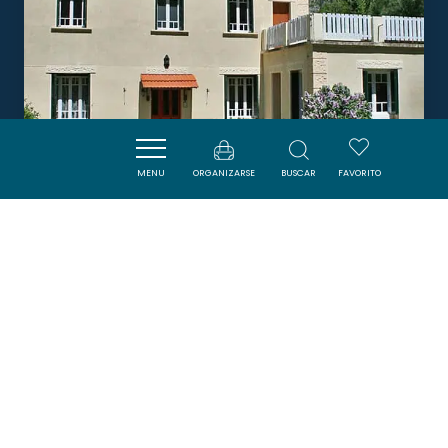
MENU
ORGANIZARSE
BUSCAR
FAVORITO
LA FOLIE
PUILAURENS