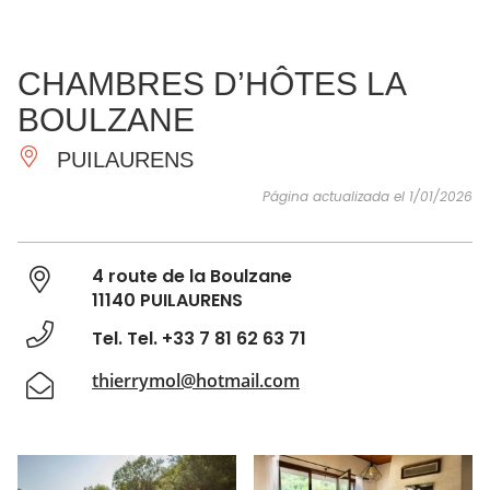
VER Y
IMPRESCINDIBLES
INSPIRACIONES
AGE
CHAMBRES D’HÔTES LA
HACER
BOULZANE
PUILAURENS
Página actualizada el 1/01/2026
4 route de la Boulzane
11140 PUILAURENS
Tel. Tel. +33 7 81 62 63 71
thierrymol@hotmail.com