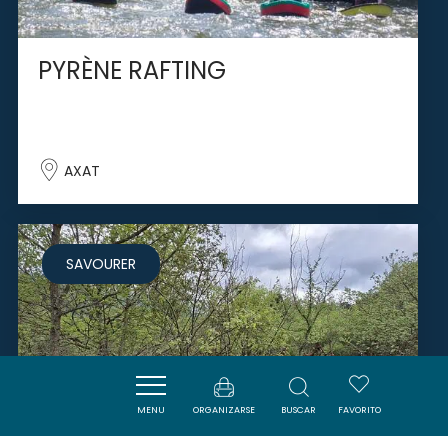
PYRÈNE RAFTING
AXAT
SAVOURER
MENU
ORGANIZARSE
BUSCAR
FAVORITO