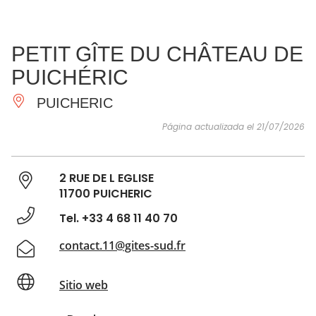
VER Y
IMPRESCINDIBLES
INSPIRACIONES
AGE
PETIT GÎTE DU CHÂTEAU DE
HACER
PUICHÉRIC
PUICHERIC
Página actualizada el 21/07/2026
2 RUE DE L EGLISE
11700 PUICHERIC
Tel. +33 4 68 11 40 70
contact.11@gites-sud.fr
Sitio web