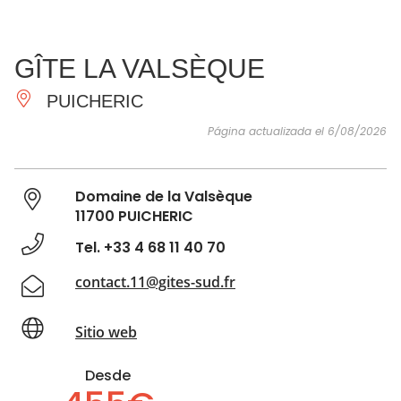
VER Y
IMPRESCINDIBLES
INSPIRACIONES
AGE
GÎTE LA VALSÈQUE
HACER
PUICHERIC
Página actualizada el 6/08/2026
Domaine de la Valsèque
11700 PUICHERIC
Tel. +33 4 68 11 40 70
contact.11@gites-sud.fr
Sitio web
Desde