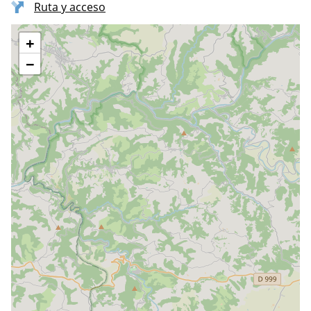
Ruta y acceso
+
−