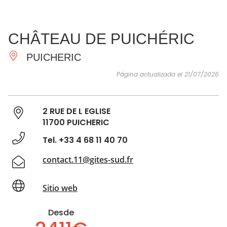
VER Y
IMPRESCINDIBLES
INSPIRACIONES
AGE
CHÂTEAU DE PUICHÉRIC
HACER
PUICHERIC
Página actualizada el 21/07/2026
2 RUE DE L EGLISE
11700 PUICHERIC
Tel. +33 4 68 11 40 70
contact.11@gites-sud.fr
Sitio web
Desde