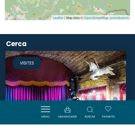
| Map data ©
Leaflet
OpenStreetMap contributors
Cerca
VISITES
MENU
ORGANIZARSE
BUSCAR
FAVORITO